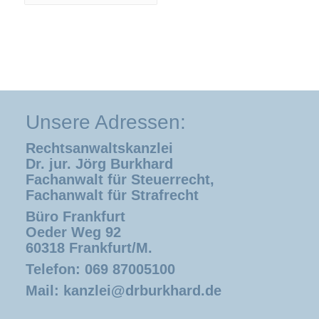
Unsere Adressen:
Rechtsanwaltskanzlei
Dr. jur. Jörg Burkhard
Fachanwalt für Steuerrecht,
Fachanwalt für Strafrecht
Büro Frankfurt
Oeder Weg 92
60318 Frankfurt/M.
Telefon: 069 87005100
Mail:
kanzlei@drburkhard.de